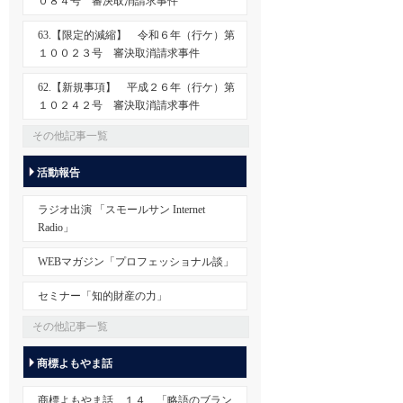
０８４号 審決取消請求事件
63.【限定的減縮】 令和６年（行ケ）第
１００２３号 審決取消請求事件
62.【新規事項】 平成２６年（行ケ）第
１０２４２号 審決取消請求事件
その他記事一覧
活動報告
ラジオ出演 「スモールサン Internet
Radio」
WEBマガジン「プロフェッショナル談」
セミナー「知的財産の力」
その他記事一覧
商標よもやま話
商標よもやま話 １４ 「略語のブラン