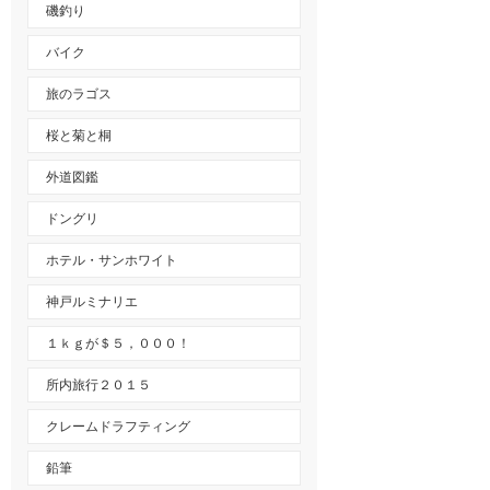
磯釣り
バイク
旅のラゴス
桜と菊と桐
外道図鑑
ドングリ
ホテル・サンホワイト
神戸ルミナリエ
１ｋｇが＄５，０００！
所内旅行２０１５
クレームドラフティング
鉛筆