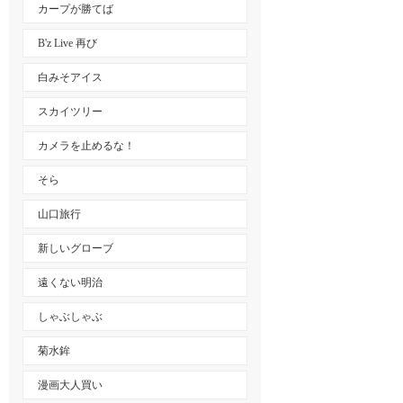
カープが勝てば
B'z Live 再び
白みそアイス
スカイツリー
カメラを止めるな！
そら
山口旅行
新しいグローブ
遠くない明治
しゃぶしゃぶ
菊水鉾
漫画大人買い