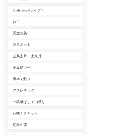
Underworldライブ！
ねこ
天空の美
花スポット
玄鳥去月・虫来月
小豆島ツー
串本で釣り
アスレチック
一段飛ばしで山登り
花咲くチャット
初秋の雲