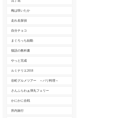
沈丁花
梅は咲いたか
走れ名探偵
自分チョコ
まぐろっち始動
猫語の教科書
やっと完成
ルミナリエ2018
谷町グルメツアー ～バリ料理～
さんふらわぁ弾丸フェリー
かにかに合戦
所内旅行