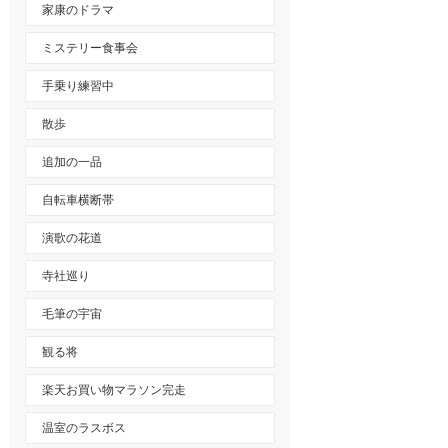
家康のドラマ
ミステリー食事会
手乗り練習中
散歩
追加の一品
自転車横断帯
演歌の花道
寺社巡り
毛筆の宇宙
観る将
楽天お買い物マラソン完走
温室のラスボス