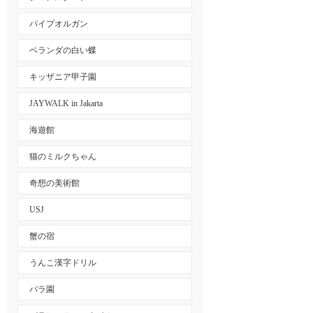
パイプオルガン
ベランダの白い蝶
キッザニア甲子園
JAYWALK in Jakarta
海遊館
猫のミルクちゃん
奇想の美術館
USJ
蟹の宿
うんこ漢字ドリル
バラ園