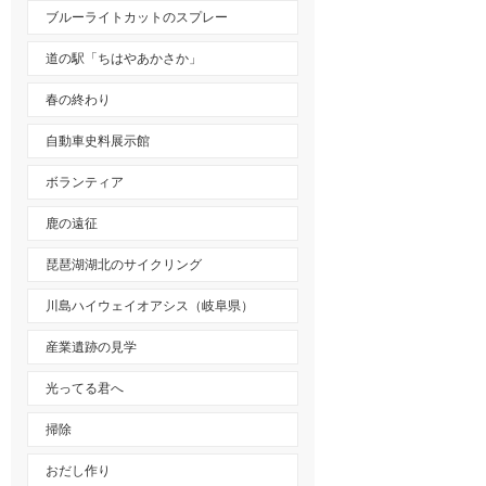
ブルーライトカットのスプレー
道の駅「ちはやあかさか」
春の終わり
自動車史料展示館
ボランティア
鹿の遠征
琵琶湖湖北のサイクリング
川島ハイウェイオアシス（岐阜県）
産業遺跡の見学
光ってる君へ
掃除
おだし作り