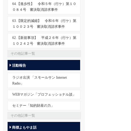
64.【進歩性】 令和５年（行ケ）第１０
０８４号 審決取消請求事件
63.【限定的減縮】 令和６年（行ケ）第
１００２３号 審決取消請求事件
62.【新規事項】 平成２６年（行ケ）第
１０２４２号 審決取消請求事件
その他記事一覧
活動報告
ラジオ出演 「スモールサン Internet
Radio」
WEBマガジン「プロフェッショナル談」
セミナー「知的財産の力」
その他記事一覧
商標よもやま話