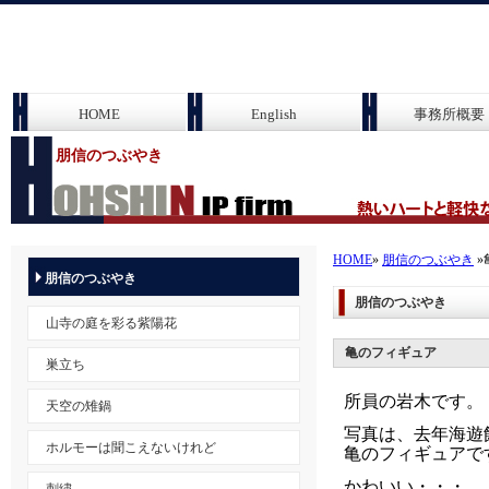
HOME
English
事務所概要
朋信のつぶやき
HOME
»
朋信のつぶやき
»
朋信のつぶやき
朋信のつぶやき
山寺の庭を彩る紫陽花
亀のフィギュア
巣立ち
所員の岩木です。
天空の雉鍋
写真は、去年海遊
ホルモーは聞こえないけれど
亀のフィギュアで
かわいい・・・