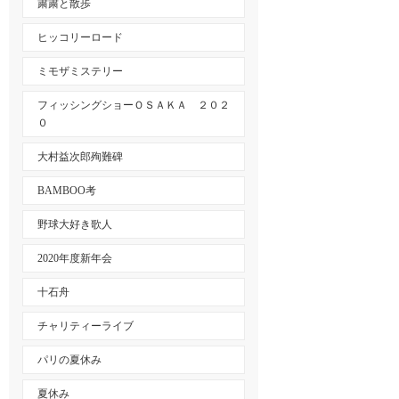
粛粛と散歩
ヒッコリーロード
ミモザミステリー
フィッシングショーＯＳＡＫＡ ２０２
０
大村益次郎殉難碑
BAMBOO考
野球大好き歌人
2020年度新年会
十石舟
チャリティーライブ
パリの夏休み
夏休み