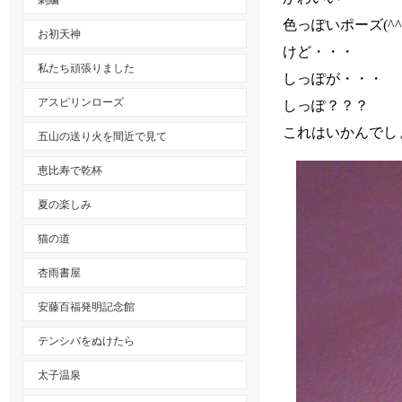
刺繍
色っぽいポーズ(^^
お初天神
けど・・・
私たち頑張りました
しっぽが・・・
アスピリンローズ
しっぽ？？？
これはいかんでしょ(^
五山の送り火を間近で見て
恵比寿で乾杯
夏の楽しみ
猫の道
杏雨書屋
安藤百福発明記念館
テンシバをぬけたら
太子温泉