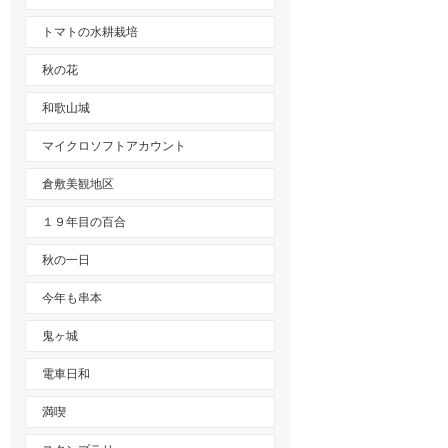
トマトの水耕栽培
秋の花
和歌山城
マイクロソフトアカウント
倉敷美観地区
１９年目の百合
秋の一日
今年も串本
鬼ヶ城
電車日和
満喫