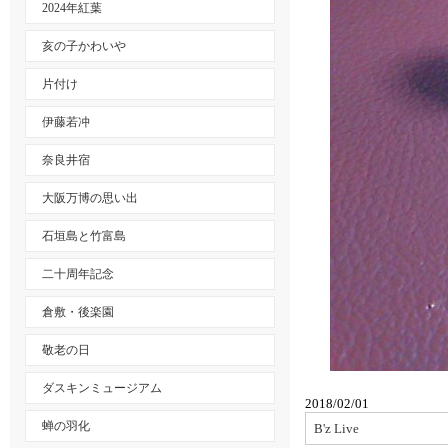
2024年紅葉
亥の子かわいや
片付け
伊藤若冲
奈良井宿
大阪万博の思い出
石垣島と竹富島
二十周年記念
倉敷・後楽園
敬老の日
ダスキンミュージアム
2018/02/01
蝉の羽化
B'z Live