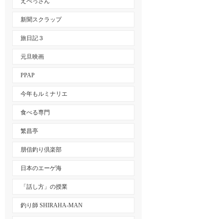
えべっさん
新聞スクラップ
旅日記３
元旦映画
PPAP
今年もルミナリエ
食べる専門
繁昌亭
朋信釣り倶楽部
日本のエーゲ海
「話し方」の授業
釣り師 SHIRAHA-MAN