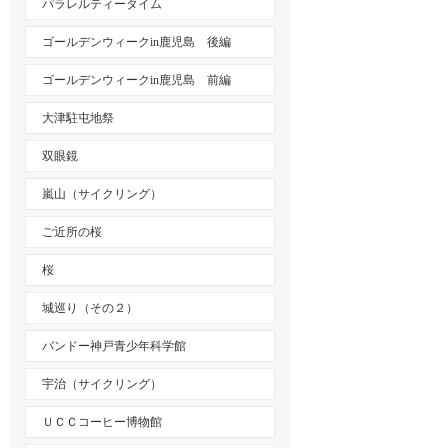
パラレルティータイム
ゴールデンウィークin鹿児島 後編
ゴールデンウィークin鹿児島 前編
大津駐屯地祭
双眼鏡
嵐山（サイクリング）
ご近所の桜
桜
城巡り（その２）
バンドー神戸青少年科学館
宇治（サイクリング）
ＵＣＣコーヒー博物館