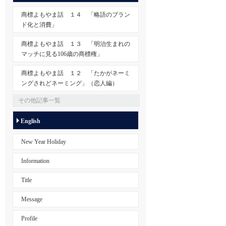
商標よもやま話 １４ 「略語のブラン
ド化と消費」
商標よもやま話 １３ 「明治生まれの
マッチに見る106歳の商標権」
商標よもやま話 １２ 「たかがネーミ
ングされどネーミング」（恋人編）
その他記事一覧
English
New Year Holiday
Information
Title
Message
Profile