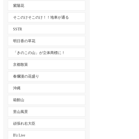
紫陽花
そこのけそこのけ！！地車が通る
SSTR
明日香の草花
「きのこの山」が立体商標に！
京都散策
春爛漫の花盛り
沖縄
箱館山
里山風景
頑張れ右大臣
B'z Live