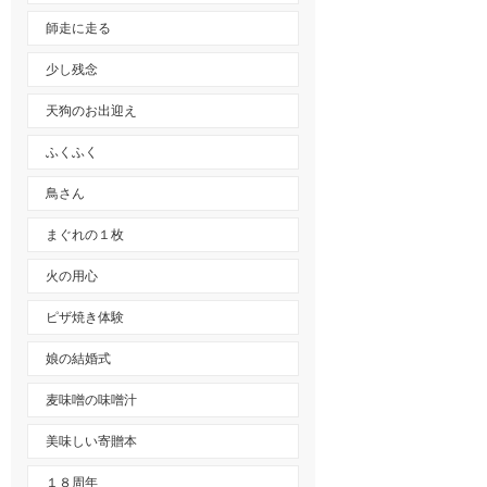
師走に走る
少し残念
天狗のお出迎え
ふくふく
鳥さん
まぐれの１枚
火の用心
ピザ焼き体験
娘の結婚式
麦味噌の味噌汁
美味しい寄贈本
１８周年