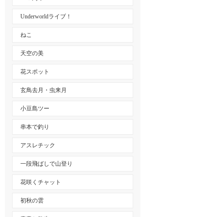
Underworldライブ！
ねこ
天空の美
花スポット
玄鳥去月・虫来月
小豆島ツー
串本で釣り
アスレチック
一段飛ばしで山登り
花咲くチャット
初秋の雲