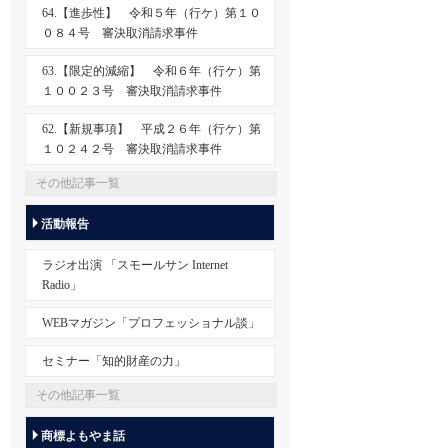
64.【進歩性】 令和５年（行ケ）第１０
０８４号 審決取消請求事件
63.【限定的減縮】 令和６年（行ケ）第
１００２３号 審決取消請求事件
62.【新規事項】 平成２６年（行ケ）第
１０２４２号 審決取消請求事件
その他記事一覧
活動報告
ラジオ出演 「スモールサン Internet
Radio」
WEBマガジン「プロフェッショナル談」
セミナー「知的財産の力」
その他記事一覧
商標よもやま話