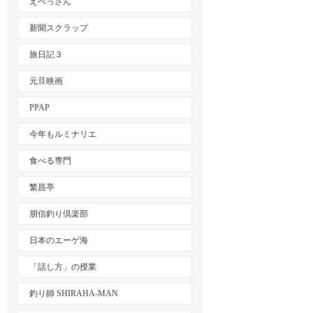
えべっさん
新聞スクラップ
旅日記３
元旦映画
PPAP
今年もルミナリエ
食べる専門
繁昌亭
朋信釣り倶楽部
日本のエーゲ海
「話し方」の授業
釣り師 SHIRAHA-MAN