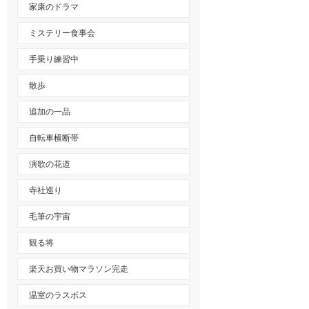
家康のドラマ
ミステリー食事会
手乗り練習中
散歩
追加の一品
自転車横断帯
演歌の花道
寺社巡り
毛筆の宇宙
観る将
楽天お買い物マラソン完走
温室のラスボス