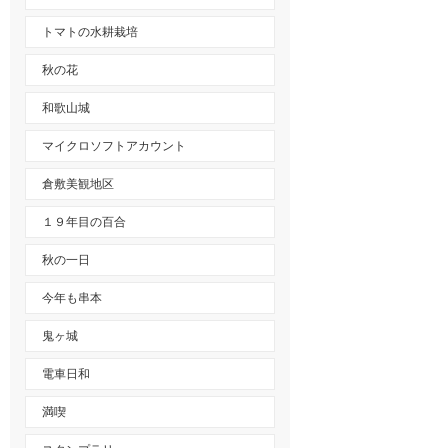
トマトの水耕栽培
秋の花
和歌山城
マイクロソフトアカウント
倉敷美観地区
１９年目の百合
秋の一日
今年も串本
鬼ヶ城
電車日和
満喫