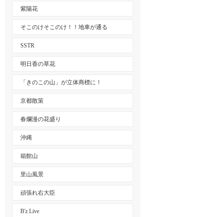
紫陽花
そこのけそこのけ！！地車が通る
SSTR
明日香の草花
「きのこの山」が立体商標に！
京都散策
春爛漫の花盛り
沖縄
箱館山
里山風景
頑張れ右大臣
B'z Live