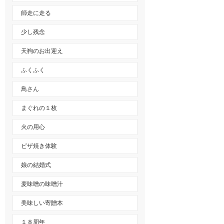
師走に走る
少し残念
天狗のお出迎え
ふくふく
鳥さん
まぐれの１枚
火の用心
ピザ焼き体験
娘の結婚式
麦味噌の味噌汁
美味しい寄贈本
１８周年