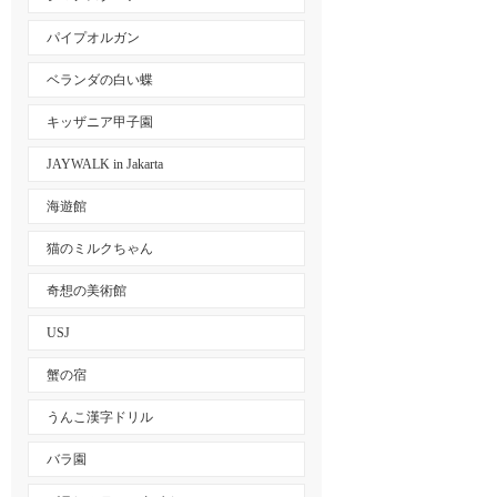
パイプオルガン
ベランダの白い蝶
キッザニア甲子園
JAYWALK in Jakarta
海遊館
猫のミルクちゃん
奇想の美術館
USJ
蟹の宿
うんこ漢字ドリル
バラ園