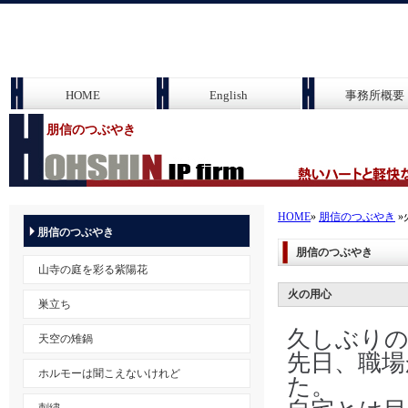
HOME
English
事務所概要
朋信のつぶやき
HOME
»
朋信のつぶやき
»
朋信のつぶやき
朋信のつぶやき
山寺の庭を彩る紫陽花
火の用心
巣立ち
久しぶりの
天空の雉鍋
先日、職場
ホルモーは聞こえないけれど
た。