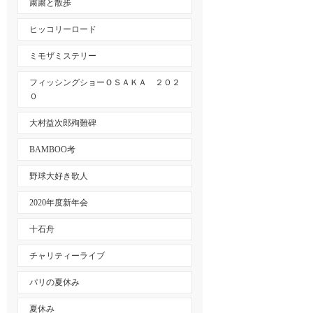
粛粛と散歩
ヒッコリーロード
ミモザミステリー
フィッシングショーＯＳＡＫＡ ２０２
０
大村益次郎殉難碑
BAMBOO考
野球大好き歌人
2020年度新年会
十石舟
チャリティーライブ
パリの夏休み
夏休み