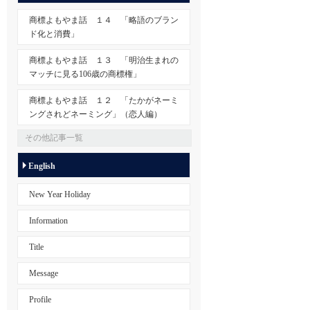
商標よもやま話 １４ 「略語のブラン
ド化と消費」
商標よもやま話 １３ 「明治生まれの
マッチに見る106歳の商標権」
商標よもやま話 １２ 「たかがネーミ
ングされどネーミング」（恋人編）
その他記事一覧
English
New Year Holiday
Information
Title
Message
Profile