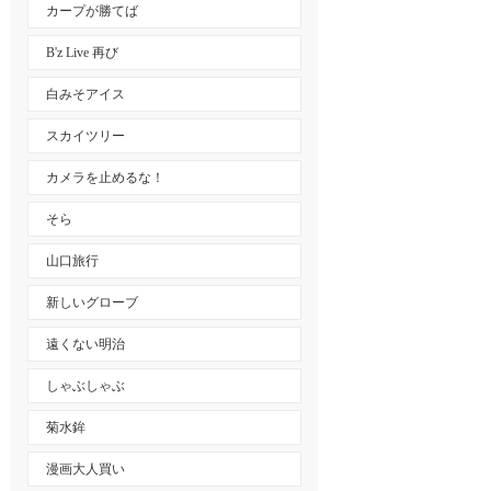
カープが勝てば
B'z Live 再び
白みそアイス
スカイツリー
カメラを止めるな！
そら
山口旅行
新しいグローブ
遠くない明治
しゃぶしゃぶ
菊水鉾
漫画大人買い