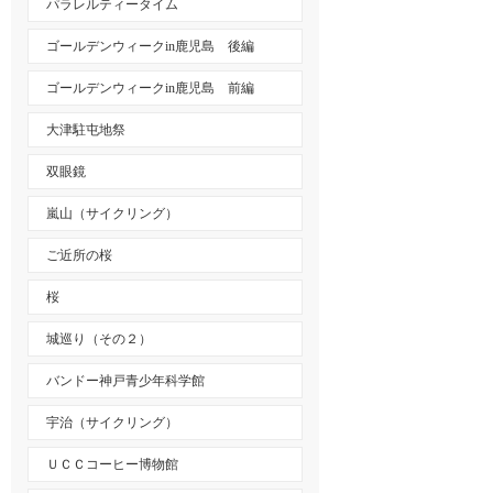
パラレルティータイム
ゴールデンウィークin鹿児島 後編
ゴールデンウィークin鹿児島 前編
大津駐屯地祭
双眼鏡
嵐山（サイクリング）
ご近所の桜
桜
城巡り（その２）
バンドー神戸青少年科学館
宇治（サイクリング）
ＵＣＣコーヒー博物館