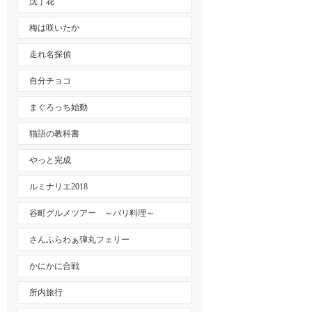
沈丁花
梅は咲いたか
走れ名探偵
自分チョコ
まぐろっち始動
猫語の教科書
やっと完成
ルミナリエ2018
谷町グルメツアー ～バリ料理～
さんふらわぁ弾丸フェリー
かにかに合戦
所内旅行