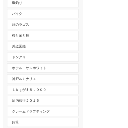
磯釣り
バイク
旅のラゴス
桜と菊と桐
外道図鑑
ドングリ
ホテル・サンホワイト
神戸ルミナリエ
１ｋｇが＄５，０００！
所内旅行２０１５
クレームドラフティング
鉛筆