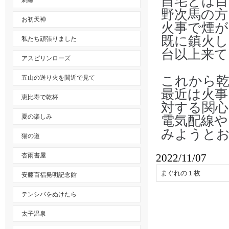
自宅とは目
刺繍
野次馬の方
お初天神
火事で煙
既に鎮火し
私たち頑張りました
台以上来て
アスピリンローズ
これから
五山の送り火を間近で見て
最近は火事
恵比寿で乾杯
対する関
夏の楽しみ
電気配線や
みようと
猫の道
杏雨書屋
2022/11/07
まぐれの１枚
安藤百福発明記念館
テンシバをぬけたら
太子温泉