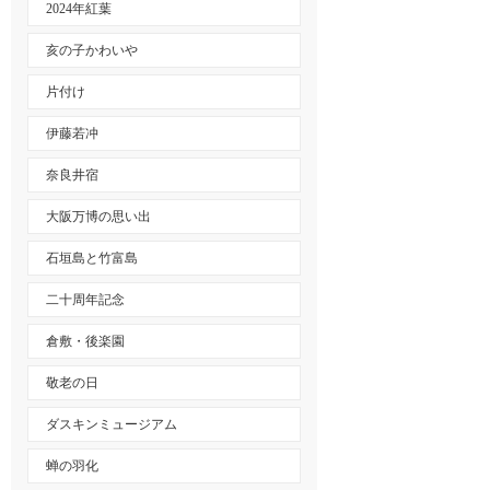
2024年紅葉
亥の子かわいや
片付け
伊藤若冲
奈良井宿
大阪万博の思い出
石垣島と竹富島
二十周年記念
倉敷・後楽園
敬老の日
ダスキンミュージアム
蝉の羽化