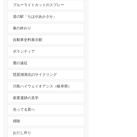
ブルーライトカットのスプレー
道の駅「ちはやあかさか」
春の終わり
自動車史料展示館
ボランティア
鹿の遠征
琵琶湖湖北のサイクリング
川島ハイウェイオアシス（岐阜県）
産業遺跡の見学
光ってる君へ
掃除
おだし作り