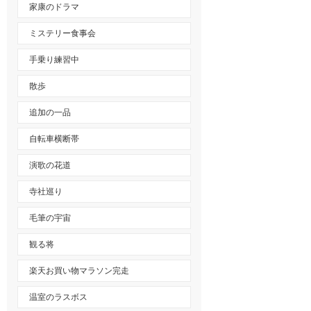
家康のドラマ
ミステリー食事会
手乗り練習中
散歩
追加の一品
自転車横断帯
演歌の花道
寺社巡り
毛筆の宇宙
観る将
楽天お買い物マラソン完走
温室のラスボス