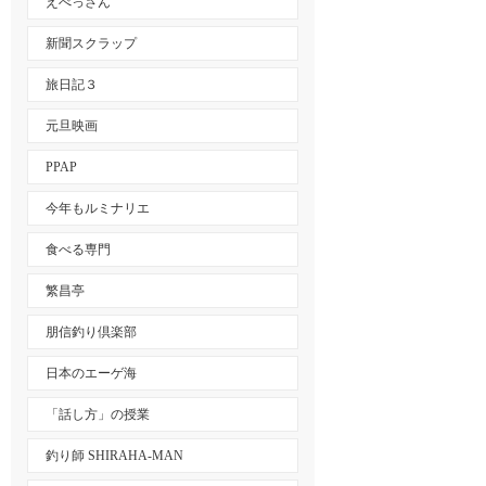
えべっさん
新聞スクラップ
旅日記３
元旦映画
PPAP
今年もルミナリエ
食べる専門
繁昌亭
朋信釣り倶楽部
日本のエーゲ海
「話し方」の授業
釣り師 SHIRAHA-MAN