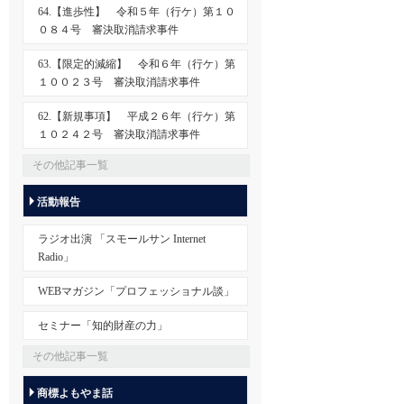
64.【進歩性】 令和５年（行ケ）第１０
０８４号 審決取消請求事件
63.【限定的減縮】 令和６年（行ケ）第
１００２３号 審決取消請求事件
62.【新規事項】 平成２６年（行ケ）第
１０２４２号 審決取消請求事件
その他記事一覧
活動報告
ラジオ出演 「スモールサン Internet
Radio」
WEBマガジン「プロフェッショナル談」
セミナー「知的財産の力」
その他記事一覧
商標よもやま話