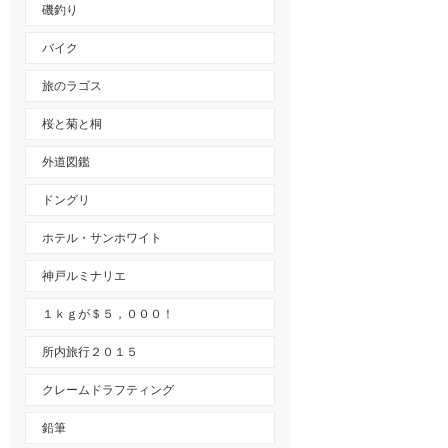
磯釣り
バイク
旅のラゴス
桜と菊と桐
外道図鑑
ドングリ
ホテル・サンホワイト
神戸ルミナリエ
１ｋｇが＄５，０００！
所内旅行２０１５
クレームドラフティング
鉛筆