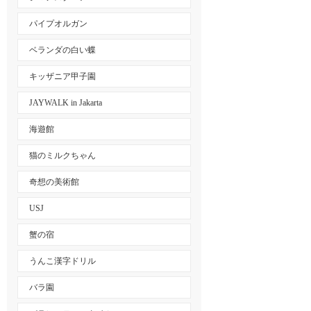
パイプオルガン
ベランダの白い蝶
キッザニア甲子園
JAYWALK in Jakarta
海遊館
猫のミルクちゃん
奇想の美術館
USJ
蟹の宿
うんこ漢字ドリル
バラ園