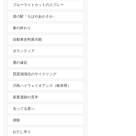
ブルーライトカットのスプレー
道の駅「ちはやあかさか」
春の終わり
自動車史料展示館
ボランティア
鹿の遠征
琵琶湖湖北のサイクリング
川島ハイウェイオアシス（岐阜県）
産業遺跡の見学
光ってる君へ
掃除
おだし作り