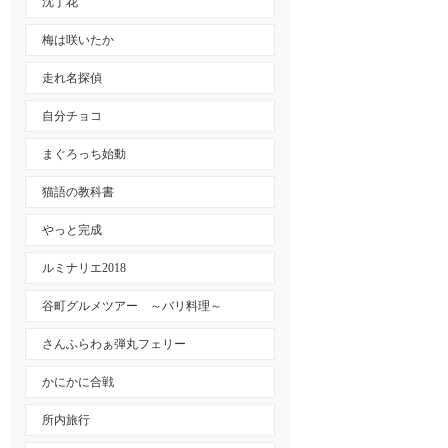
沈丁花
梅は咲いたか
走れ名探偵
自分チョコ
まぐろっち始動
猫語の教科書
やっと完成
ルミナリエ2018
谷町グルメツアー ～バリ料理～
さんふらわぁ弾丸フェリー
かにかに合戦
所内旅行