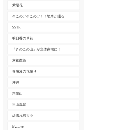
紫陽花
そこのけそこのけ！！地車が通る
SSTR
明日香の草花
「きのこの山」が立体商標に！
京都散策
春爛漫の花盛り
沖縄
箱館山
里山風景
頑張れ右大臣
B'z Live