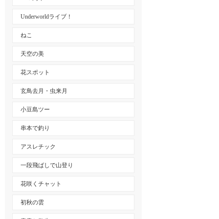
Underworldライブ！
ねこ
天空の美
花スポット
玄鳥去月・虫来月
小豆島ツー
串本で釣り
アスレチック
一段飛ばしで山登り
花咲くチャット
初秋の雲