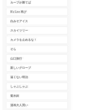
カープが勝てば
B'z Live 再び
白みそアイス
スカイツリー
カメラを止めるな！
そら
山口旅行
新しいグローブ
遠くない明治
しゃぶしゃぶ
菊水鉾
漫画大人買い