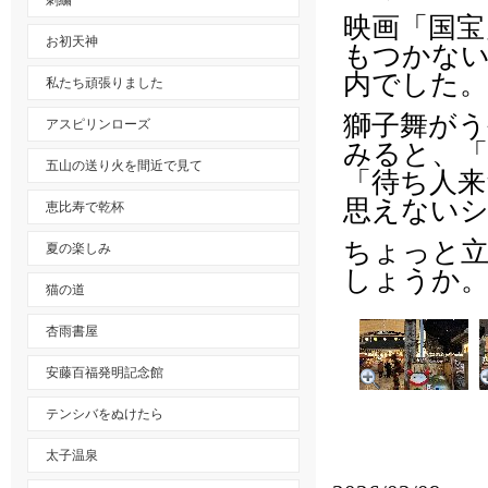
刺繍
映画「国宝
お初天神
もつかな
内でした。
私たち頑張りました
獅子舞が
アスピリンローズ
みると、「
五山の送り火を間近で見て
「待ち人来
思えない
恵比寿で乾杯
ちょっと
夏の楽しみ
しょうか
猫の道
杏雨書屋
安藤百福発明記念館
テンシバをぬけたら
太子温泉