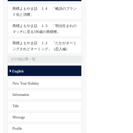
商標よもやま話 １４ 「略語のブラン
ド化と消費」
商標よもやま話 １３ 「明治生まれの
マッチに見る106歳の商標権」
商標よもやま話 １２ 「たかがネーミ
ングされどネーミング」（恋人編）
その他記事一覧
English
New Year Holiday
Information
Title
Message
Profile