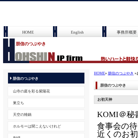
HOME
English
事務所概要
朋信のつぶやき
HOME
»
朋信のつぶやき
»
朋信のつぶやき
朋信のつぶやき
山寺の庭を彩る紫陽花
お初天神
巣立ち
KOMI＠
天空の雉鍋
食事会の
ホルモーは聞こえないけれど
近くのお初