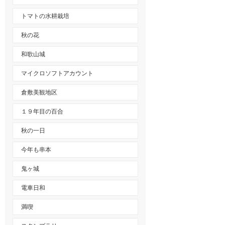
トマトの水耕栽培
秋の花
和歌山城
マイクロソフトアカウント
倉敷美観地区
１９年目の百合
秋の一日
今年も串本
鬼ヶ城
電車日和
満喫