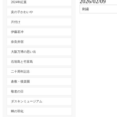
2026/02/09
2024年紅葉
刺繍
亥の子かわいや
片付け
伊藤若冲
奈良井宿
大阪万博の思い出
石垣島と竹富島
二十周年記念
倉敷・後楽園
敬老の日
ダスキンミュージアム
蝉の羽化