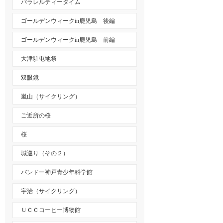
パラレルティータイム
ゴールデンウィークin鹿児島 後編
ゴールデンウィークin鹿児島 前編
大津駐屯地祭
双眼鏡
嵐山（サイクリング）
ご近所の桜
桜
城巡り（その２）
バンドー神戸青少年科学館
宇治（サイクリング）
ＵＣＣコーヒー博物館