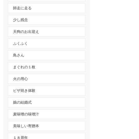
師走に走る
少し残念
天狗のお出迎え
ふくふく
鳥さん
まぐれの１枚
火の用心
ピザ焼き体験
娘の結婚式
麦味噌の味噌汁
美味しい寄贈本
１８周年