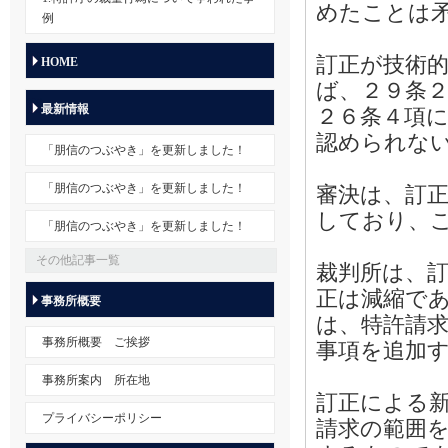
めたことは
例
訂正が技術
HOME
ば、２９条
最新情報
２６条４項
認められな
「朋信のつぶやき」を更新しました！
「朋信のつぶやき」を更新しました！
審決は、訂
しており、
「朋信のつぶやき」を更新しました！
その他記事一覧
裁判所は、
正は減縮で
事務所概要
は、特許請
事務所概要 ご挨拶
事項を追加
事務所案内 所在地
訂正による
プライバシーポリシー
請求の範囲