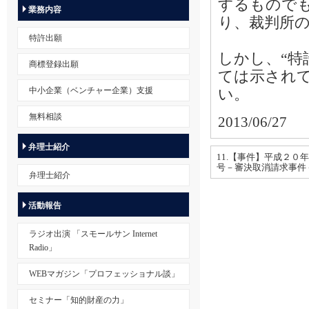
するもので
業務内容
り、裁判所
特許出願
しかし、“特
商標登録出願
ては示され
中小企業（ベンチャー企業）支援
い。
無料相談
2013/06/27
弁理士紹介
11.【事件】平成２０
号－審決取消請求事件
弁理士紹介
活動報告
ラジオ出演 「スモールサン Internet
Radio」
WEBマガジン「プロフェッショナル談」
セミナー「知的財産の力」