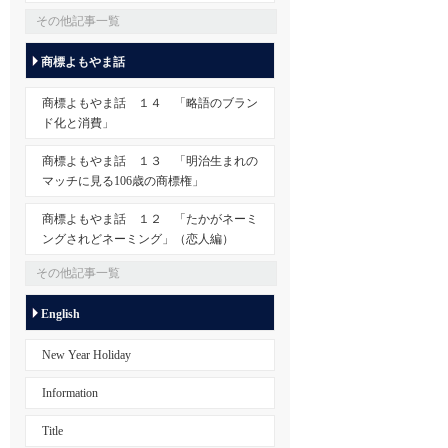
その他記事一覧
商標よもやま話
商標よもやま話 １４ 「略語のブラン
ド化と消費」
商標よもやま話 １３ 「明治生まれの
マッチに見る106歳の商標権」
商標よもやま話 １２ 「たかがネーミ
ングされどネーミング」（恋人編）
その他記事一覧
English
New Year Holiday
Information
Title