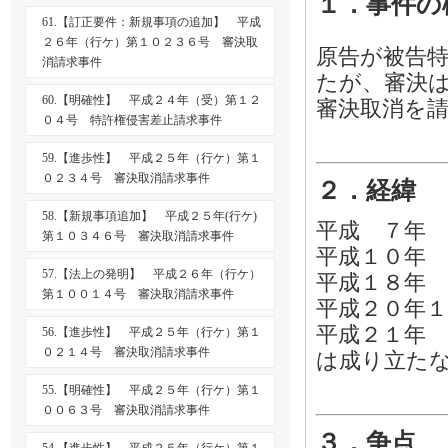
１．事件の
61.【訂正要件：新規事項の追加】 平成
２６年（行ケ）第１０２３６号 審決取
原告が被告特
消請求事件
たが、審決
60.【明確性】 平成２４年（受）第１２
審決取消を
０４号 特許権侵害差止請求事件
59.【進歩性】 平成２５年（行ケ）第１
０２３４号 審決取消請求事件
２．経緯
58.【新規事項追加】 平成２５年(行ケ)
平成 ７年 
第１０３４６号 審決取消請求事件
平成１０年 
57.【法上の発明】 平成２６年（行ケ）
平成１８年 
第１００１４号 審決取消請求事件
平成２０年１
平成２１年 
56.【進歩性】 平成２５年（行ケ）第１
０２１４号 審決取消請求事件
は成り立たな
55.【明確性】 平成２５年（行ケ）第１
００６３号 審決取消請求事件
３．争点