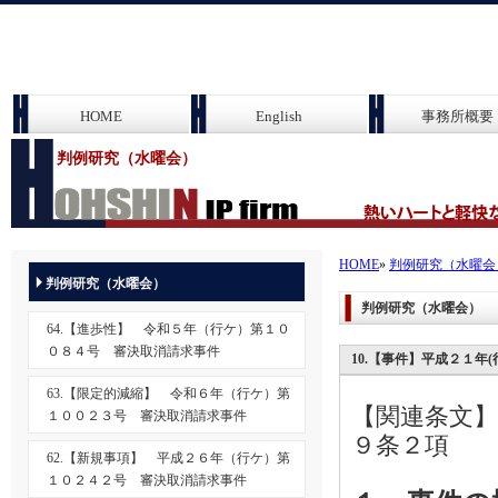
HOME
English
事務所概要
判例研究（水曜会）
HOME
»
判例研究（水曜会
判例研究（水曜会）
判例研究（水曜会）
64.【進歩性】 令和５年（行ケ）第１０
０８４号 審決取消請求事件
10.【事件】平成２１年
63.【限定的減縮】 令和６年（行ケ）第
【関連条文】
１００２３号 審決取消請求事件
９条２項
62.【新規事項】 平成２６年（行ケ）第
１０２４２号 審決取消請求事件