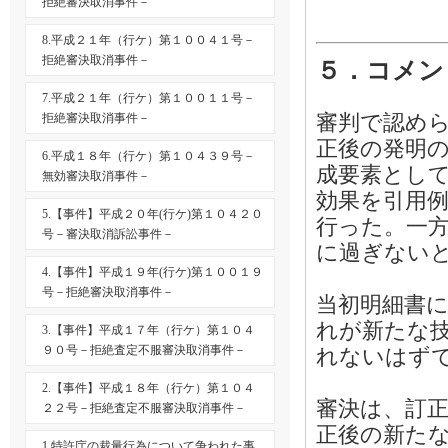
拒絶審決取消事件－
8.平成２１年（行ケ）第１００４１号－
拒絶審決取消事件－
５．コメン
7.平成２１年（行ケ）第１００１１号－
審判で認め
拒絶審決取消事件－
正後の発明
6.平成１８年（行ケ）第１０４３９号－
成要素とし
無効審決取消事件－
効果を引用
5.【事件】平成２０年(行ケ)第１０４２０
行った。一
号－審決取消訴訟事件－
に過ぎない
4.【事件】平成１９年(行ケ)第１００１９
号－拒絶審決取消事件－
当初明細書
れが新たな
3.【事件】平成１７年（行ケ）第１０４
９０号－拒絶査定不服審決取消事件－
れないはず
2.【事件】平成１８年（行ケ）第１０４
審決は、訂
２２号－拒絶査定不服審決取消事件－
正後の新た
1.特許庁の裁量行為について争われた事