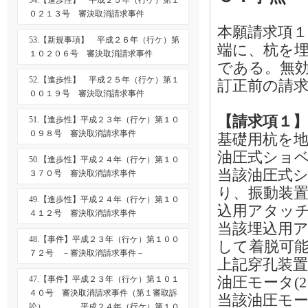
54.【進歩性】 平成２５年（行ケ）第１
０２１３号 審決取消請求事件
本願請求項
53.【新規事項】 平成２６年（行ケ）第
端に、杭を
１０２０６号 審決取消請求事件
である。無
52.【進歩性】 平成２５年（行ケ）第１
訂正前の請
００１９号 審決取消請求事件
【請求項１】
51.【進歩性】平成２３年（行ケ）第１０
０９８号 審決取消請求事件
基礎用杭を
油圧式ショベ
50.【進歩性】平成２４年（行ケ）第１０
当該油圧式シ
３７０号 審決取消請求事件
り、振動装置
49.【進歩性】平成２４年（行ケ）第１０
込用アタッチ
４１２号 審決取消請求事件
当該埋込用ア
48.【事件】平成２３年（行ケ）第１００
して着脱可能
７２号 －審決取消請求事件－
上記穿孔装置(
油圧モータ(2
47.【事件】平成２３年（行ケ）第１０１
４０号 審決取消請求事件（第１審取訴
当該油圧モー
訟） 平成２４年（行ケ）第１０