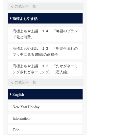
その他記事一覧
商標よもやま話
商標よもやま話 １４ 「略語のブラン
ド化と消費」
商標よもやま話 １３ 「明治生まれの
マッチに見る106歳の商標権」
商標よもやま話 １２ 「たかがネーミ
ングされどネーミング」（恋人編）
その他記事一覧
English
New Year Holiday
Information
Title