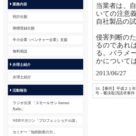
当業者は、
業務内容
いての注意
特許出願
自社製品の
商標登録出願
侵害判断の
中小企業（ベンチャー企業）支援
るのであれ
無料相談
る。パラメ
かについて
弁理士紹介
2013/06/27
弁理士紹介
16.【事件】平成２１
活動報告
号－審決取消請求事件
ラジオ出演 「スモールサン Internet
Radio」
WEBマガジン「プロフェッショナル談」
セミナー「知的財産の力」