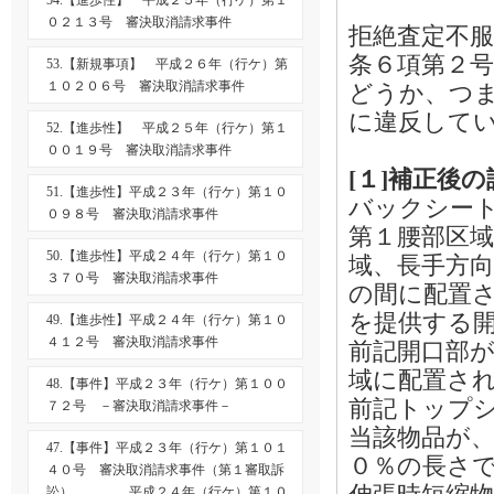
54.【進歩性】 平成２５年（行ケ）第１
０２１３号 審決取消請求事件
拒絶査定不
条６項第２
53.【新規事項】 平成２６年（行ケ）第
１０２０６号 審決取消請求事件
どうか、つ
に違反して
52.【進歩性】 平成２５年（行ケ）第１
００１９号 審決取消請求事件
[１]補正後
51.【進歩性】平成２３年（行ケ）第１０
バックシー
０９８号 審決取消請求事件
第１腰部区
50.【進歩性】平成２４年（行ケ）第１０
域、長手方
３７０号 審決取消請求事件
の間に配置
を提供する
49.【進歩性】平成２４年（行ケ）第１０
４１２号 審決取消請求事件
前記開口部
域に配置さ
48.【事件】平成２３年（行ケ）第１００
前記トップ
７２号 －審決取消請求事件－
当該物品が
47.【事件】平成２３年（行ケ）第１０１
０％の長さ
４０号 審決取消請求事件（第１審取訴
訟） 平成２４年（行ケ）第１０