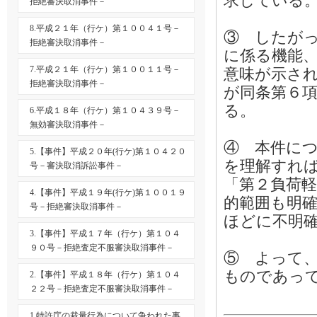
求している
拒絶審決取消事件－
8.平成２１年（行ケ）第１００４１号－
③ したが
拒絶審決取消事件－
に係る機能
7.平成２１年（行ケ）第１００１１号－
意味が示さ
拒絶審決取消事件－
が同条第６
る。
6.平成１８年（行ケ）第１０４３９号－
無効審決取消事件－
④ 本件に
5.【事件】平成２０年(行ケ)第１０４２０
を理解すれば
号－審決取消訴訟事件－
「第２負荷
4.【事件】平成１９年(行ケ)第１００１９
的範囲も明
号－拒絶審決取消事件－
ほどに不明
3.【事件】平成１７年（行ケ）第１０４
９０号－拒絶査定不服審決取消事件－
⑤ よって
ものであっ
2.【事件】平成１８年（行ケ）第１０４
２２号－拒絶査定不服審決取消事件－
1.特許庁の裁量行為について争われた事