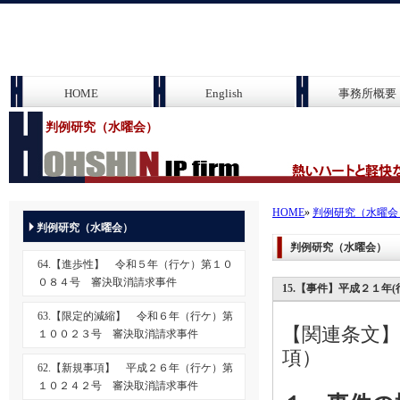
HOME
English
事務所概要
判例研究（水曜会）
HOME
»
判例研究（水曜会
判例研究（水曜会）
判例研究（水曜会）
64.【進歩性】 令和５年（行ケ）第１０
０８４号 審決取消請求事件
15.【事件】平成２１年
63.【限定的減縮】 令和６年（行ケ）第
【関連条文】
１００２３号 審決取消請求事件
項）
62.【新規事項】 平成２６年（行ケ）第
１０２４２号 審決取消請求事件